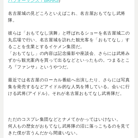
パフォーマンス | BARKS
)
名古屋城の見どころといえばこれ、名古屋おもてなし武将
隊。
彼らは「おもてなし演舞」と呼ばれるショーを名古屋城二の
丸広場で行い、名古屋城を訪れた観光客を「おもてなし」す
ることを生業とするイケメン集団だ。
「おもてなし」の内容は記念撮影や座談会、さらには武将み
ずから観光案内を買って出るなどといったもの。つまるとこ
ろ『ファンサ』というやつだ。
最近では名古屋のローカル番組へ出演したり、さらには写真
集を発売するなどアイドル的な人気を博している。会いに行
ける武将(アイドル)。それが名古屋おもてなし武将隊だ。
ただのコスプレ集団などとナメてかかってはいけない。
何人もの歴女がおもてなし武将隊の沼に落っこちるのを見て
きた僕が言うんだから間違いない。