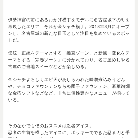
伊勢神宮の前にあるおかげ横丁をモデルに名古屋城下の町を
再現したエリア、それが金シャチ横丁。2018年3月にオープ
ンし、名古屋城の新たな目玉として注目を集めているスポッ
トだ。
伝統・正統をテーマとする「義直ゾーン」と新風・変化をテ
ーマとする「宗春ゾーン」に分かれており、名古屋めしや名
古屋のご当地スイーツなどが楽しめる。
金シャチよろしくエビ天があしらわれた味噌煮込みうどん
や、チョコファウンテンならぬ団子ファウンテン、豪華絢爛
な金箔ソフトなどなど、非常に個性豊かなメニューが揃って
いる。
そのなかでも僕のおススメは忍者アイス。
忍者の生首を模したアイスに、ポッキーでできた忍者刀と手