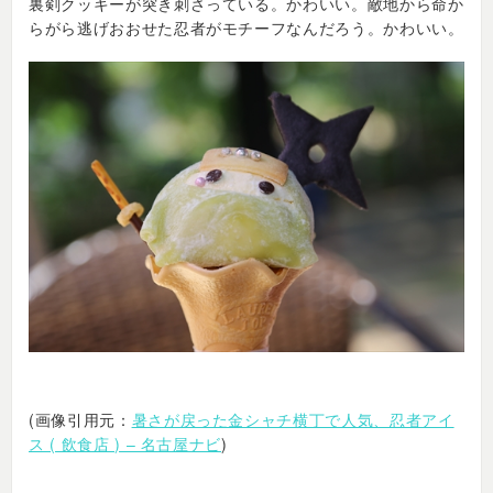
裏剣クッキーが突き刺さっている。かわいい。敵地から命か
らがら逃げおおせた忍者がモチーフなんだろう。かわいい。
(画像引用元：
暑さが戻った金シャチ横丁で人気、忍者アイ
ス ( 飲食店 ) – 名古屋ナビ
)