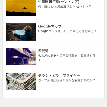
中部国際空港(セントレア)
発つ前に ひと風呂浴びよう セントレア
Googleマップ
Googleマップ使ったって迷うときは迷う！
四間道
名古屋の歴史と江戸風情薫る、四間道を往
く
チラシ・ビラ・フライヤー
ウェブ広告は折込チラシを駆逐するのか？